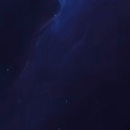
2024年11月图书清单
2024-11-13
2024年10月图书清单
2024-10-23