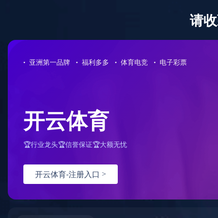
米兰体育
欢迎光临米兰·体育(中国)官方网站-MILAN SPORTS ！
米兰体育