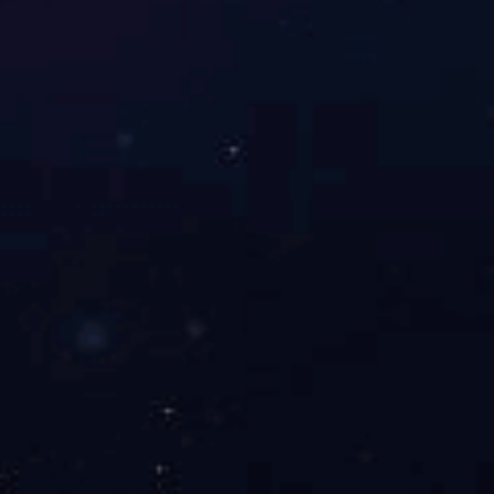
«
1
2
3
4
5
友情链接