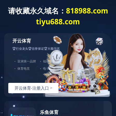
米兰体育
了解更多
米兰·体育(中国)官方网站-MILAN SPORTS