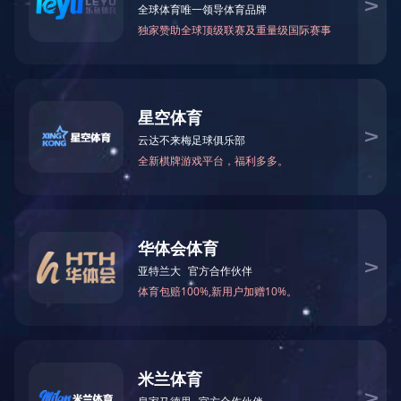
适用型号：CNP-M1020DN/CNP-
M1030DN/CNP-M1030SDN/CNP-M1040X 适用系
统：统信UOS（V20）、银河麒麟（V10、V10
sp1）
cnp-printer-drv-5.8.1.0.setup.sh.tar
下一篇：
中图打印机驱动程序 CNP Printer Driver 【点
击此处下载】