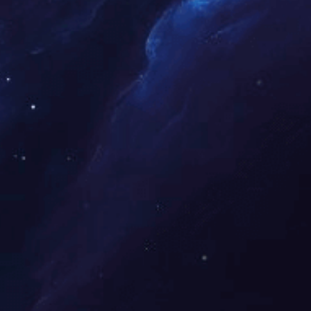
部全体党员深刻领会党的二十大提出的重大战略思想和理论观点，
S 党支部召开党员大会，会上党支部委员代凯军同志带领大家学习党