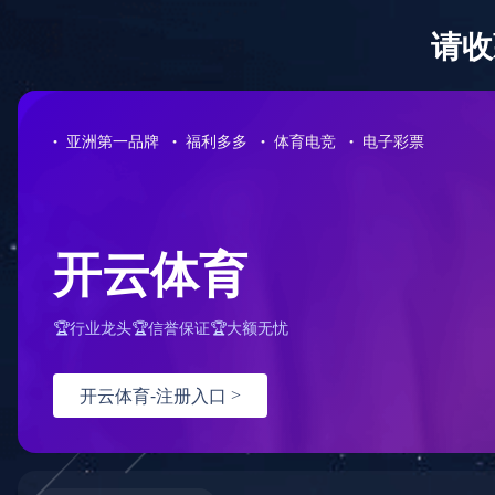
米兰体育
欢迎光临米兰·体育(中国)官方网站-MILAN SPORTS ！
米兰体育