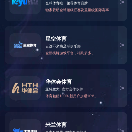
CNP-M1020DN自动双面单页扫 FB三合一 墨盒
2000页 原装耗材
下一篇：
CNP-BT1K5X
地址：广东省深圳市福田区侨香路3076号君子广场十三楼
电话：0755-23981678
传真：0755-23981669