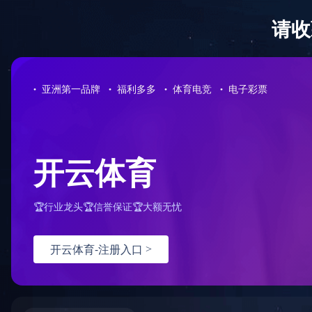
米兰体育
欢迎光临米兰·体育(中国)官方网站-MILAN SPORTS ！
米兰体育