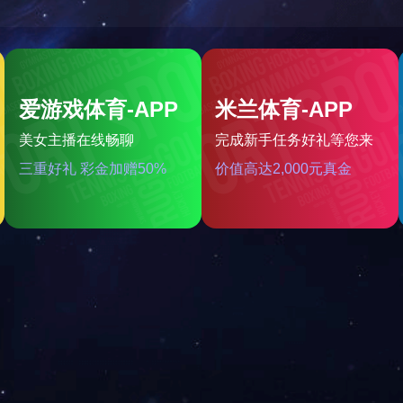
友情链接
电