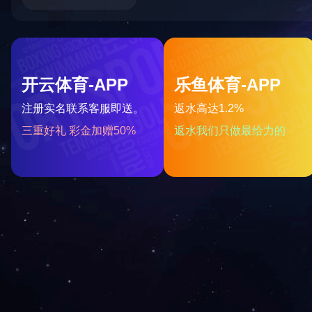
2021年3月英文原版图书清单下载
2021年3月日韩原版图书清单下载
上一篇：
2021年2月图书清单
下一篇：
2021年4月图书清单
网上商城